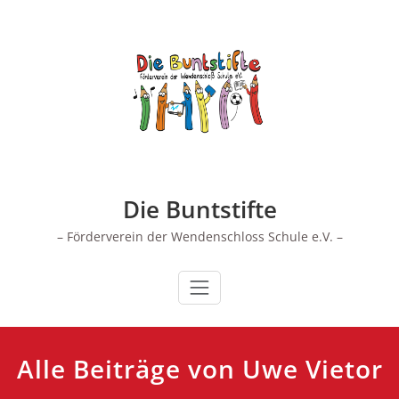
Zum
Inhalt
springen
Die Buntstifte
– Förderverein der Wendenschloss Schule e.V. –
Alle Beiträge von Uwe Vietor