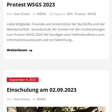
Protest WSGS 2023
Von
Uwe Vietor
in
NEWS
Schlagwort
GEV
,
Protest
,
WSGS
Liebe Mitglieder, Freunde und Unterstützer der Buntstifte und der
Wendenschloß - Grundschule, Wir starten mit den Vorbereitungen
zum Protest WSGS 2023! Wir kündigen eine Telefonkonferenz zum
Informationsaustausch und zur Gewinnung…
Weiterlesen
September 4, 2023
Einschulung am 02.09.2023
Von
Uwe Vietor
in
NEWS