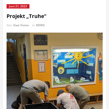
Juni 21, 2023
Projekt „Truhe“
Von
Uwe Vietor
in
NEWS