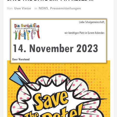
Von
Uwe Vietor
in
NEWS
,
Pressemitteilungen