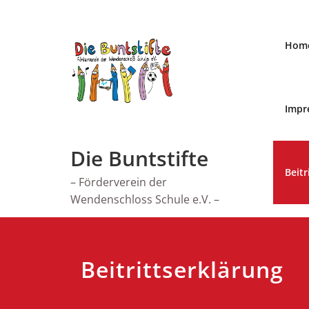
Zum
Inhalt
springen
Hom
Impr
Die Buntstifte
Beitr
– Förderverein der
Wendenschloss Schule e.V. –
Beitrittserklärung